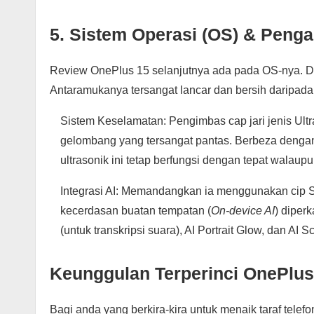
5. Sistem Operasi (OS) & Pen
Review OnePlus 15 selanjutnya ada pada OS-nya. D
Antaramukanya tersangat lancar dan bersih daripada p
Sistem Keselamatan: Pengimbas cap jari jenis Ult
gelombang yang tersangat pantas. Berbeza dengan
ultrasonik ini tetap berfungsi dengan tepat walaup
Integrasi AI: Memandangkan ia menggunakan cip 
kecerdasan buatan tempatan (
On-device AI
) diper
(untuk transkripsi suara), AI Portrait Glow, dan AI S
Keunggulan Terperinci OnePlus
Bagi anda yang berkira-kira untuk menaik taraf telef