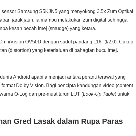
n sensor Samsung S5KJN5 yang menyokong 3.5x Zum Optikal
gkapan jarak jauh, ia mampu melakukan zum digital sehingga
tanpa kesan pecah imej (smudge) yang ketara.
mniVision OV50D dengan sudut pandang 116° (f/2.0). Cukup
n (distortion) yang keterlaluan di bahagian bucu imej.
dunia Android apabila menjadi antara peranti terawal yang
rmat Dolby Vision. Bagi pencipta kandungan video (content
 warna O-Log dan pre-muat turun LUT (
Look-Up Table
) untuk
anan Gred Lasak dalam Rupa Paras