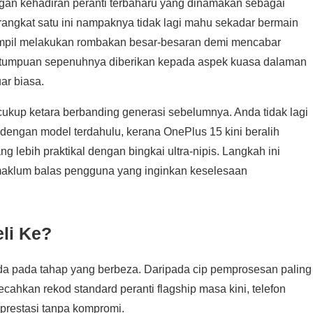
engan kehadiran peranti terbaharu yang dinamakan sebagai
erangkat satu ini nampaknya tidak lagi mahu sekadar bermain
ampil melakukan rombakan besar-besaran demi mencabar
ni, tumpuan sepenuhnya diberikan kepada aspek kuasa dalaman
ar biasa.
cukup ketara berbanding generasi sebelumnya. Anda tidak lagi
dengan model terdahulu, kerana OnePlus 15 kini beralih
ng lebih praktikal dengan bingkai ultra-nipis. Langkah ini
aklum balas pengguna yang inginkan keselesaan
li Ke?
rada pada tahap yang berbeza. Daripada cip pemprosesan paling
cahkan rekod standard peranti flagship masa kini, telefon
 prestasi tanpa kompromi.