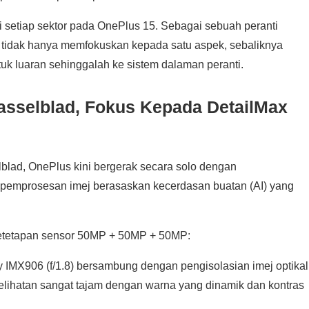
i setiap sektor pada OnePlus 15. Sebagai sebuah peranti
 tidak hanya memfokuskan kepada satu aspek, sebaliknya
k luaran sehinggalah ke sistem dalaman peranti.
asselblad, Fokus Kepada DetailMax
lad, OnePlus kini bergerak secara solo dengan
emprosesan imej berasaskan kecerdasan buatan (AI) yang
etetapan sensor 50MP + 50MP + 50MP:
MX906 (f/1.8) bersambung dengan pengisolasian imej optikal
elihatan sangat tajam dengan warna yang dinamik dan kontras