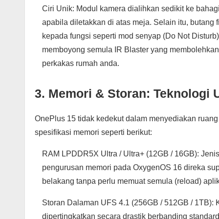
Ciri Unik: Modul kamera dialihkan sedikit ke bahag
apabila diletakkan di atas meja. Selain itu, butang 
kepada fungsi seperti mod senyap (Do Not Disturb)
memboyong semula IR Blaster yang membolehkan ia
perkakas rumah anda.
3. Memori & Storan: Teknologi 
OnePlus 15 tidak kedekut dalam menyediakan ruang ke
spesifikasi memori seperti berikut:
RAM LPDDR5X Ultra / Ultra+ (12GB / 16GB): Jenis 
pengurusan memori pada OxygenOS 16 direka supay
belakang tanpa perlu memuat semula (reload) aplik
Storan Dalaman UFS 4.1 (256GB / 512GB / 1TB): 
dipertingkatkan secara drastik berbanding standar