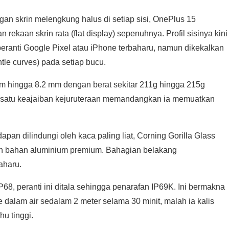
gan skrin melengkung halus di setiap sisi, OnePlus 15
aan skrin rata (flat display) sepenuhnya. Profil sisinya kini
peranti Google Pixel atau iPhone terbaharu, namun dikekalkan
le curves) pada setiap bucu.
mm hingga 8.2 mm dengan berat sekitar 211g hingga 215g
ah satu keajaiban kejuruteraan memandangkan ia memuatkan
an dilindungi oleh kaca paling liat, Corning Gorilla Glass
n bahan aluminium premium. Bahagian belakang
aharu.
68, peranti ini ditala sehingga penarafan IP69K. Ini bermakna
dalam air sedalam 2 meter selama 30 minit, malah ia kalis
u tinggi.