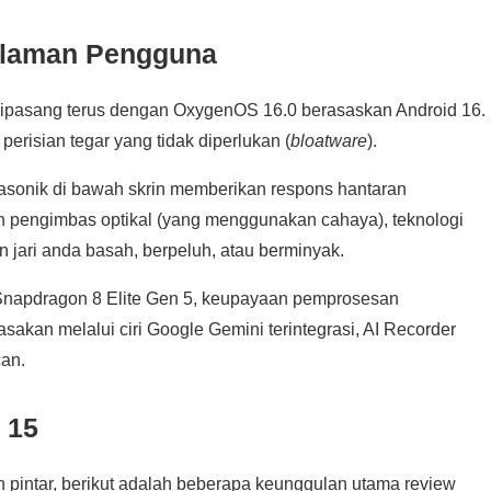
galaman Pengguna
ipasang terus dengan OxygenOS 16.0 berasaskan Android 16.
erisian tegar yang tidak diperlukan (
bloatware
).
rasonik di bawah skrin memberikan respons hantaran
 pengimbas optikal (yang menggunakan cahaya), teknologi
un jari anda basah, berpeluh, atau berminyak.
Snapdragon 8 Elite Gen 5, keupayaan pemprosesan
kasakan melalui ciri Google Gemini terintegrasi, AI Recorder
can.
 15
on pintar, berikut adalah beberapa keunggulan utama review