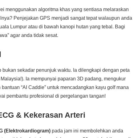
awei menggunakan algoritma khas yang sentiasa melaraskan
asilnya? Penjejakan GPS menjadi sangat tepat walaupun anda
uala Lumpur atau di bawah kanopi hutan yang tebal. Bagi
yawa” agar anda tidak sesat.
l
o bukan sekadar penunjuk waktu. Ia dilengkapi dengan peta
k Malaysia!). Ia mempunyai paparan 3D padang, mengukur
 bantuan “AI Caddie” untuk mencadangkan kayu golf mana
yai pembantu profesional di pergelangan tangan!
 ECG & Kekerasan Arteri
 (Elektrokardiogram)
pada jam ini membolehkan anda