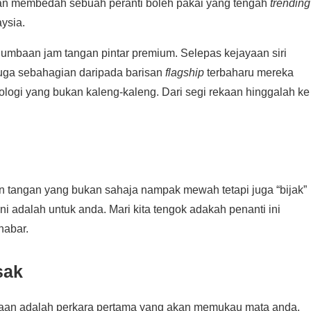
akan membedah sebuah peranti boleh pakai yang tengah
trending
ysia.
mbaan jam tangan pintar premium. Selepas kejayaan siri
juga sebahagian daripada barisan
flagship
terbaharu mereka
nologi yang bukan kaleng-kaleng. Dari segi rekaan hinggalah ke
n tangan yang bukan sahaja nampak mewah tetapi juga “bijak”
ini adalah untuk anda. Mari kita tengok adakah penanti ini
habar.
sak
 binaan adalah perkara pertama yang akan memukau mata anda.