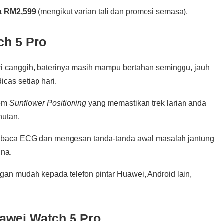
a RM2,599
(mengikut varian tali dan promosi semasa).
h 5 Pro
i canggih, baterinya masih mampu bertahan seminggu, jauh
cas setiap hari.
tem
Sunflower Positioning
yang memastikan trek larian anda
hutan.
aca ECG dan mengesan tanda-tanda awal masalah jantung
na.
n mudah kepada telefon pintar Huawei, Android lain,
awei Watch 5 Pro