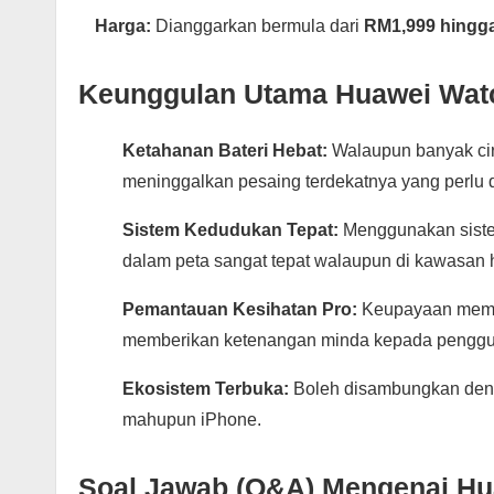
Harga:
Dianggarkan bermula dari
RM1,999 hingg
Keunggulan Utama Huawei Watc
Ketahanan Bateri Hebat:
Walaupun banyak cir
meninggalkan pesaing terdekatnya yang perlu di
Sistem Kedudukan Tepat:
Menggunakan sis
dalam peta sangat tepat walaupun di kawasan 
Pemantauan Kesihatan Pro:
Keupayaan memb
memberikan ketenangan minda kepada penggu
Ekosistem Terbuka:
Boleh disambungkan denga
mahupun iPhone.
Soal Jawab (Q&A) Mengenai Hu