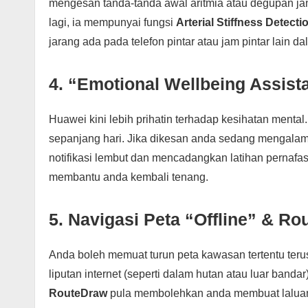
mengesan tanda-tanda awal aritmia atau degupan jan
lagi, ia mempunyai fungsi
Arterial Stiffness Detecti
jarang ada pada telefon pintar atau jam pintar lain d
4. “Emotional Wellbeing Assist
Huawei kini lebih prihatin terhadap kesihatan menta
sepanjang hari. Jika dikesan anda sedang mengalam
notifikasi lembut dan mencadangkan latihan pernaf
membantu anda kembali tenang.
5. Navigasi Peta “Offline” & R
Anda boleh memuat turun peta kawasan tertentu teru
liputan internet (seperti dalam hutan atau luar ban
RouteDraw
pula membolehkan anda membuat laluan lar