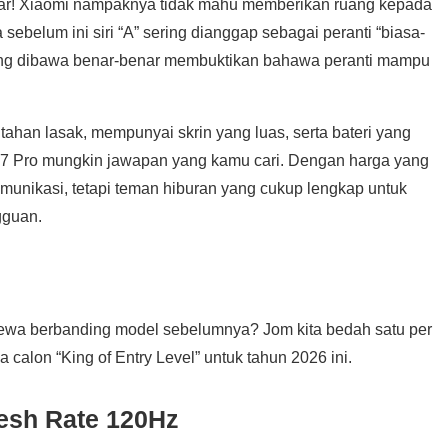
egar! Xiaomi nampaknya tidak mahu memberikan ruang kepada
sebelum ini siri “A” sering dianggap sebagai peranti “biasa-
” yang dibawa benar-benar membuktikan bahawa peranti mampu
ahan lasak, mempunyai skrin yang luas, serta bateri yang
i A7 Pro mungkin jawapan yang kamu cari. Dengan harga yang
komunikasi, tetapi teman hiburan yang cukup lengkap untuk
gguan.
mewa berbanding model sebelumnya? Jom kita bedah satu per
calon “King of Entry Level” untuk tahun 2026 ini.
resh Rate 120Hz