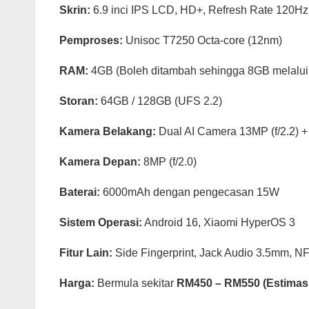
Skrin:
6.9 inci IPS LCD, HD+, Refresh Rate 120Hz,
Pemproses:
Unisoc T7250 Octa-core (12nm)
RAM:
4GB (Boleh ditambah sehingga 8GB melalu
Storan:
64GB / 128GB (UFS 2.2)
Kamera Belakang:
Dual AI Camera 13MP (f/2.2) + 
Kamera Depan:
8MP (f/2.0)
Baterai:
6000mAh dengan pengecasan 15W
Sistem Operasi:
Android 16, Xiaomi HyperOS 3
Fitur Lain:
Side Fingerprint, Jack Audio 3.5mm, NF
Harga:
Bermula sekitar
RM450 – RM550 (Estimasi