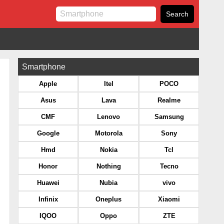
Smartphone
Apple
Itel
POCO
Asus
Lava
Realme
CMF
Lenovo
Samsung
Google
Motorola
Sony
Hmd
Nokia
Tcl
Honor
Nothing
Tecno
Huawei
Nubia
vivo
Infinix
Oneplus
Xiaomi
IQOO
Oppo
ZTE