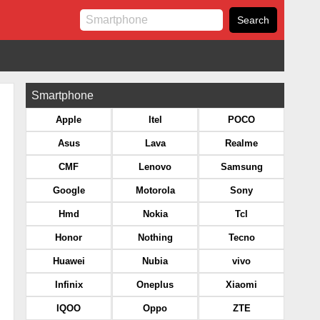
Smartphone
Apple
Itel
POCO
Asus
Lava
Realme
CMF
Lenovo
Samsung
Google
Motorola
Sony
Hmd
Nokia
Tcl
Honor
Nothing
Tecno
Huawei
Nubia
vivo
Infinix
Oneplus
Xiaomi
IQOO
Oppo
ZTE