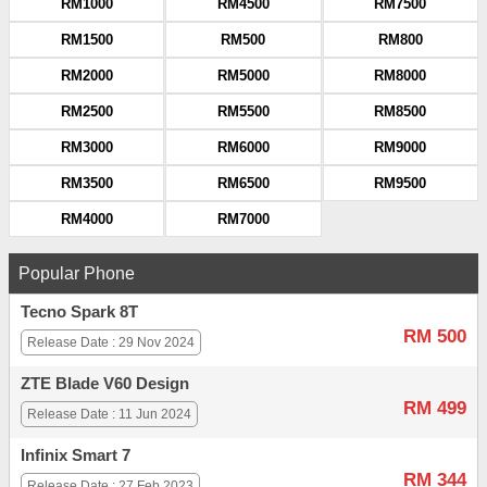
RM1000
RM4500
RM7500
RM1500
RM500
RM800
RM2000
RM5000
RM8000
RM2500
RM5500
RM8500
RM3000
RM6000
RM9000
RM3500
RM6500
RM9500
RM4000
RM7000
Popular Phone
Tecno Spark 8T
RM 500
Release Date : 29 Nov 2024
ZTE Blade V60 Design
RM 499
Release Date : 11 Jun 2024
Infinix Smart 7
RM 344
Release Date : 27 Feb 2023