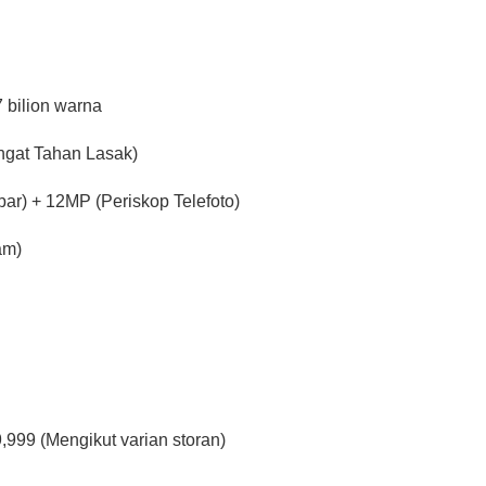
 bilion warna
ngat Tahan Lasak)
ar) + 12MP (Periskop Telefoto)
am)
999 (Mengikut varian storan)