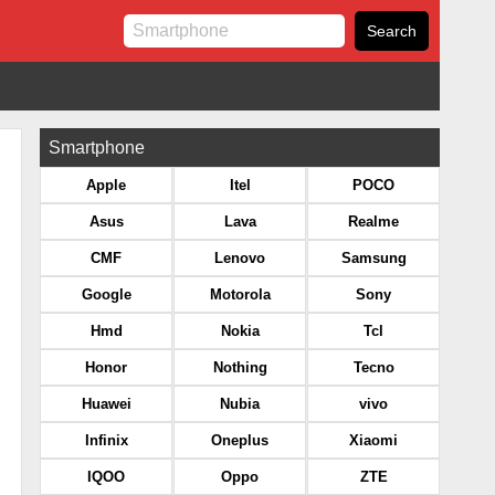
Smartphone
Apple
Itel
POCO
Asus
Lava
Realme
CMF
Lenovo
Samsung
Google
Motorola
Sony
Hmd
Nokia
Tcl
Honor
Nothing
Tecno
Huawei
Nubia
vivo
Infinix
Oneplus
Xiaomi
IQOO
Oppo
ZTE